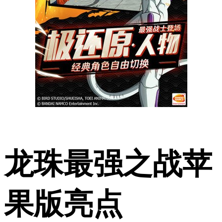
龙珠最强之战苹
果版亮点