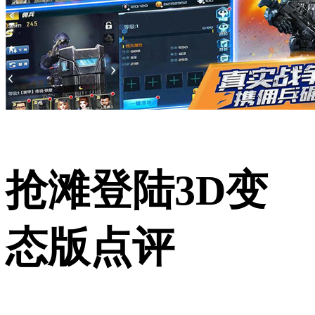
抢滩登陆3D变
态版点评