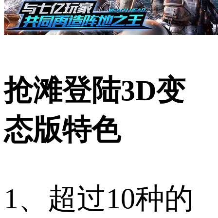
抢滩登陆3D变
态版特色
1、超过10种的