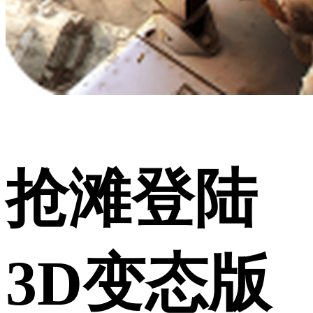
抢滩登陆
3D变态版