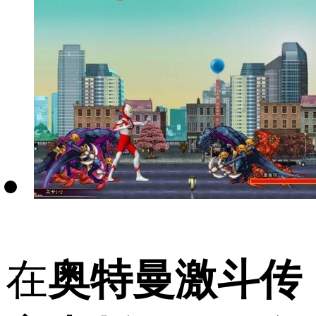
在
奥特曼激斗传