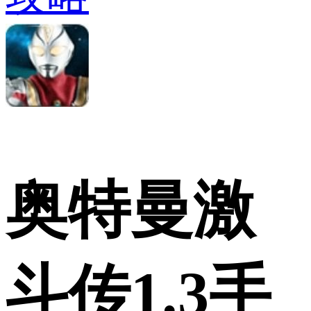
奥特曼激
斗传1.3手