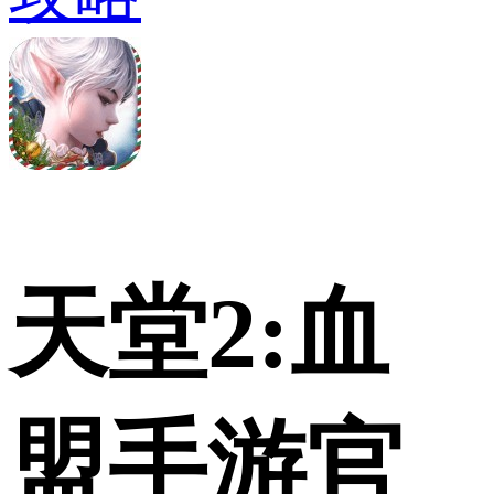
天堂2:血
盟手游官