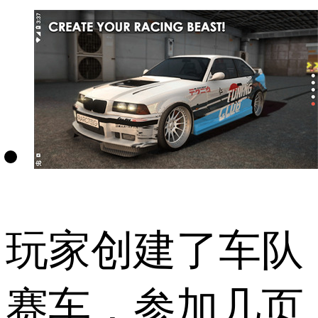
玩家创建了车队
赛车，参加几页