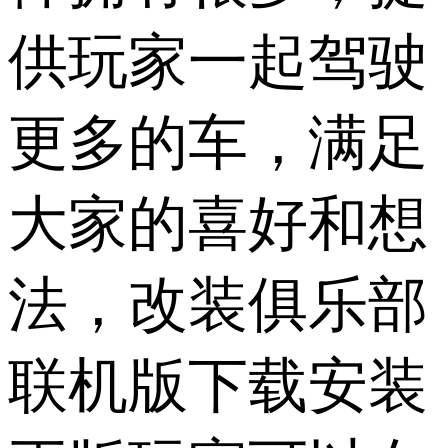
供玩家一起驾驶
更多的车，满足
大家的喜好和想
法，改装俱乐部
联机版下载安装