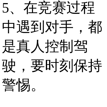
5、在竞赛过程
中遇到对手，都
是真人控制驾
驶，要时刻保持
警惕。