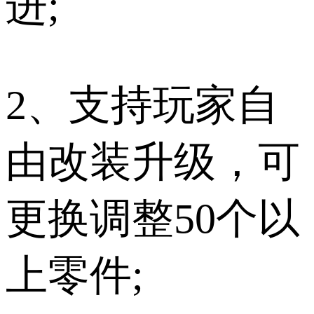
进;
2、支持玩家自
由改装升级，可
更换调整50个以
上零件;