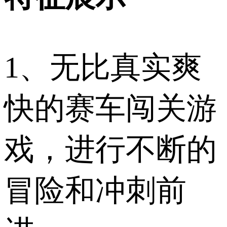
1、无比真实爽
快的赛车闯关游
戏，进行不断的
冒险和冲刺前