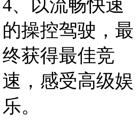
4、以流畅快速
的操控驾驶，最
终获得最佳竞
速，感受高级娱
乐。