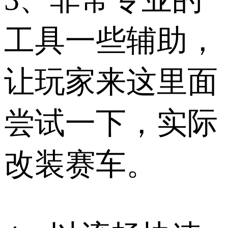
工具一些辅助，
让玩家来这里面
尝试一下，实际
改装赛车。