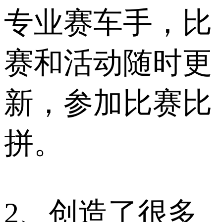
专业赛车手，比
赛和活动随时更
新，参加比赛比
拼。
2、创造了很多