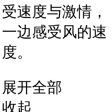
受速度与激情，
一边感受风的速
度。
展开全部
收起