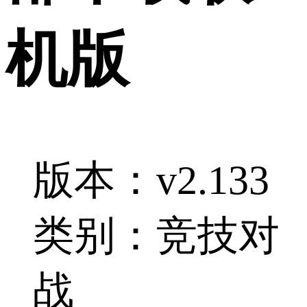
机版
版本：v2.133
类别：竞技对
战