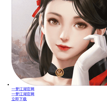
一梦江湖官网
一梦江湖官网
立即下载