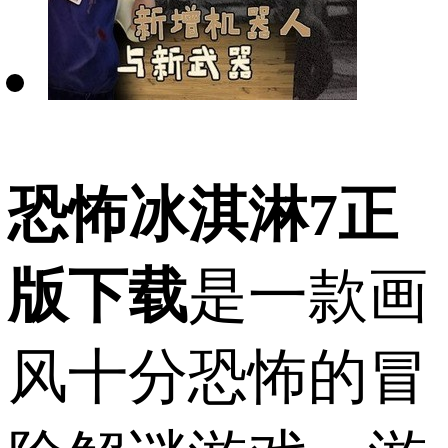
恐怖冰淇淋7正
版下载
是一款画
风十分恐怖的冒