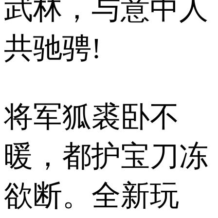
武林，与意中人
共驰骋!
将军狐裘卧不
暖，都护宝刀冻
欲断。全新玩