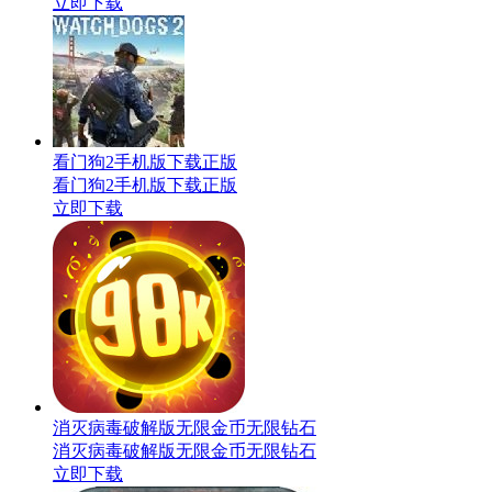
立即下载
看门狗2手机版下载正版
看门狗2手机版下载正版
立即下载
消灭病毒破解版无限金币无限钻石
消灭病毒破解版无限金币无限钻石
立即下载