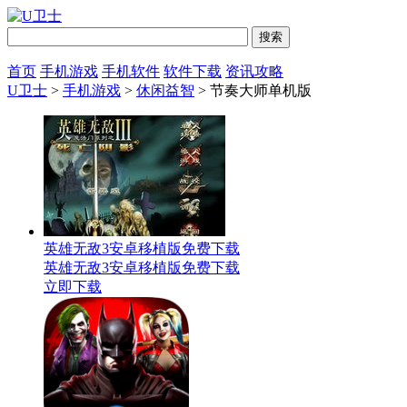
首页
手机游戏
手机软件
软件下载
资讯攻略
U卫士
>
手机游戏
>
休闲益智
> 节奏大师单机版
英雄无敌3安卓移植版免费下载
英雄无敌3安卓移植版免费下载
立即下载