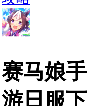
赛马娘手
游日服下