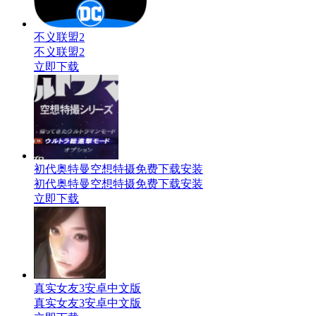
不义联盟2
不义联盟2
立即下载
初代奥特曼空想特摄免费下载安装
初代奥特曼空想特摄免费下载安装
立即下载
真实女友3安卓中文版
真实女友3安卓中文版