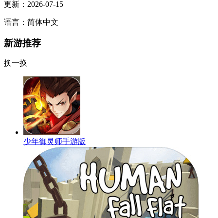
更新：2026-07-15
语言：简体中文
新游推荐
换一换
少年御灵师手游版