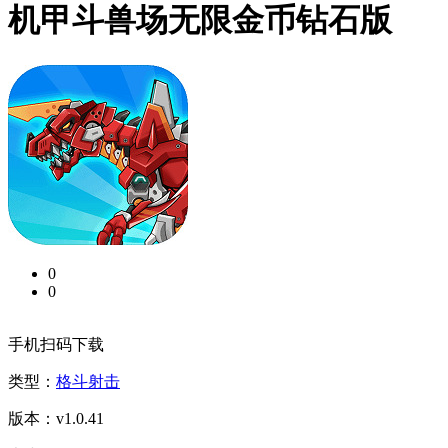
机甲斗兽场无限金币钻石版
0
0
手机扫码下载
类型：
格斗射击
版本：v1.0.41