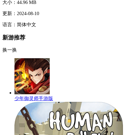
大小：44.96 MB
更新：2024-08-10
语言：简体中文
新游推荐
换一换
少年御灵师手游版