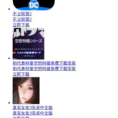
不义联盟2
不义联盟2
立即下载
初代奥特曼空想特摄免费下载安装
初代奥特曼空想特摄免费下载安装
立即下载
真实女友3安卓中文版
真实女友3安卓中文版