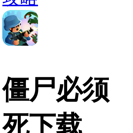
僵尸必须
死下载