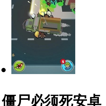
僵尸必须死安卓