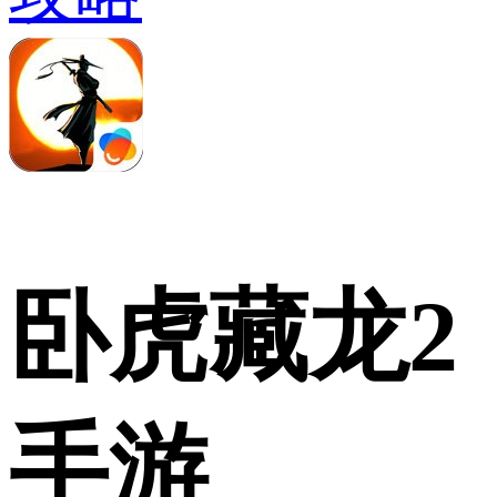
卧虎藏龙2
手游