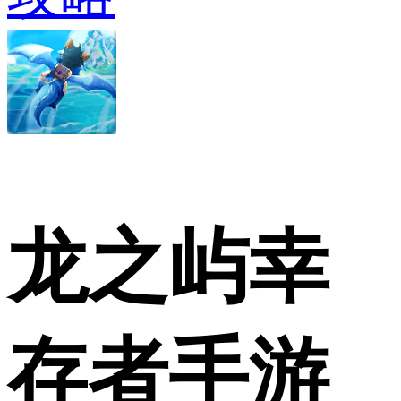
龙之屿幸
存者手游