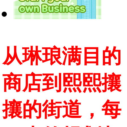
从琳琅满目的
商店到熙熙攘
攘的街道，每