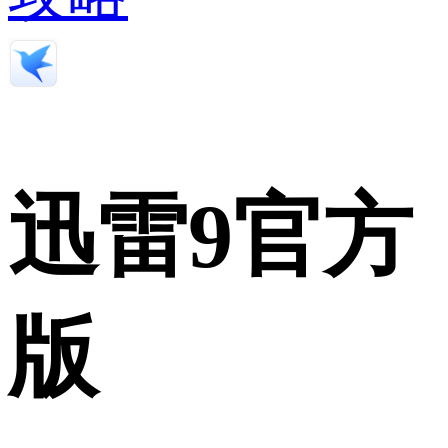
迅雷9官方
版