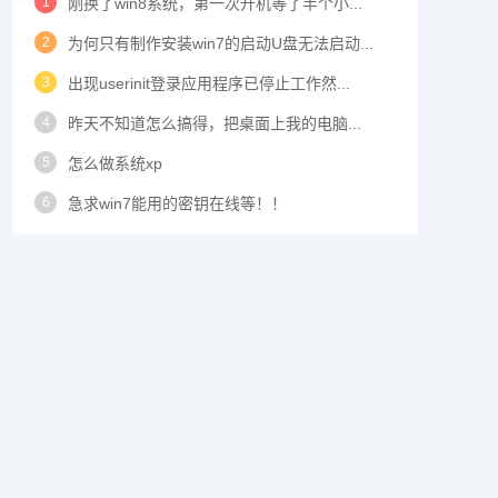
1
刚换了win8系统，第一次开机等了半个小...
2
为何只有制作安装win7的启动U盘无法启动...
3
出现userinit登录应用程序已停止工作然...
4
昨天不知道怎么搞得，把桌面上我的电脑...
5
怎么做系统xp
6
急求win7能用的密钥在线等！！