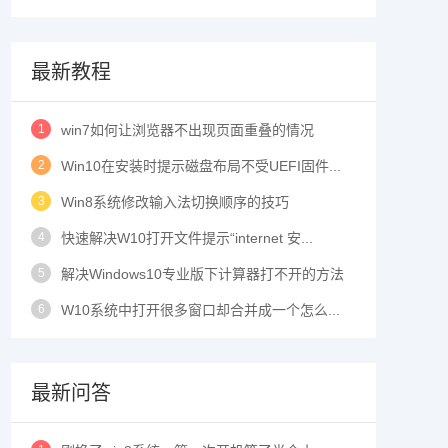
最新教程
1
win7如何让浏览器不出现页面重叠的情况
2
Win10在安装时提示磁盘布局不受UEFI固件...
3
Win8系统修改输入法切换顺序的技巧
4
快速解决W10打开文件提示“internet 安...
5
解决Windows10专业版下计算器打不开的方法
6
W10系统中打开很多窗口却合并成一个怎么...
最新问答