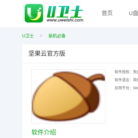
首页
U
>
U卫士
装机必备
坚果云官方版
软件授权：
免
软件语言：
简
应用平台：
W
软件介绍