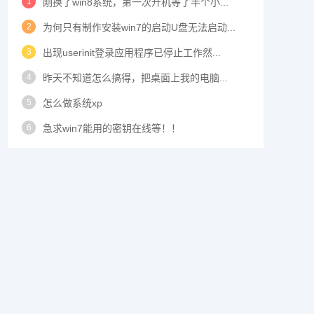
1
刚换了win8系统，第一次开机等了半个小...
2
为何只有制作安装win7的启动U盘无法启动...
3
出现userinit登录应用程序已停止工作然...
4
昨天不知道怎么搞得，把桌面上我的电脑...
5
怎么做系统xp
6
急求win7能用的密钥在线等！！