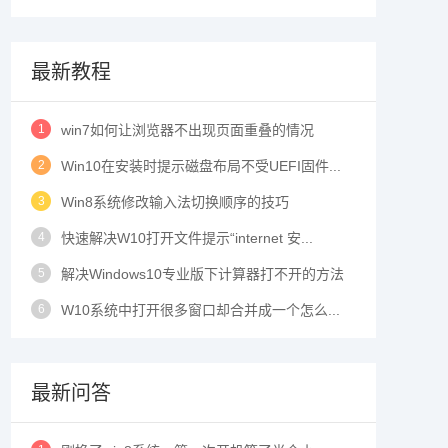
最新教程
1
win7如何让浏览器不出现页面重叠的情况
2
Win10在安装时提示磁盘布局不受UEFI固件...
3
Win8系统修改输入法切换顺序的技巧
4
快速解决W10打开文件提示“internet 安...
5
解决Windows10专业版下计算器打不开的方法
6
W10系统中打开很多窗口却合并成一个怎么...
最新问答