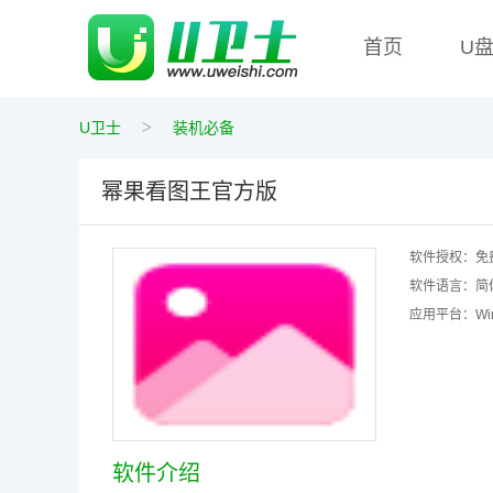
首页
U
>
U卫士
装机必备
幂果看图王官方版
软件授权：
免
软件语言：
简
应用平台：
W
软件介绍