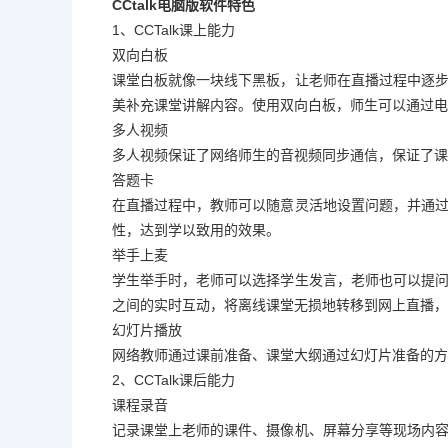
CCtalk电脑版软件特色
1、CCTalk课上能力
双向白板
课堂白板就像一块线下黑板，让老师在直播过程中逐
美补充课堂讲解内容。使用双向白板，师生可以通过电
多人视频
多人视频保证了网络师生的音视频同步通信，保证了课
答题卡
在直播过程中，教师可以随意灵活地设置问题，并通
性，达到学以致用的效果。
举手上麦
学生举手时，老师可以选择学生发言，老师也可以提
之间的实时互动，将离线课堂无损地转移到网上直播，
幻灯片播放
网络教师通过课前准备、课堂大纲通过幻灯片准备的方
2、CCTalk课后能力
课程录音
记录课堂上老师的课件、摄像机、屏幕分享等现场内