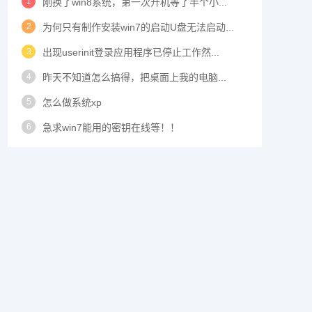
1
刚换了win8系统，第一次开机等了半个小...
2
为何只有制作安装win7的启动U盘无法启动...
3
出现userinit登录应用程序已停止工作然...
4
昨天不知道怎么搞得，把桌面上我的电脑...
5
怎么做系统xp
6
急求win7能用的密钥在线等！！