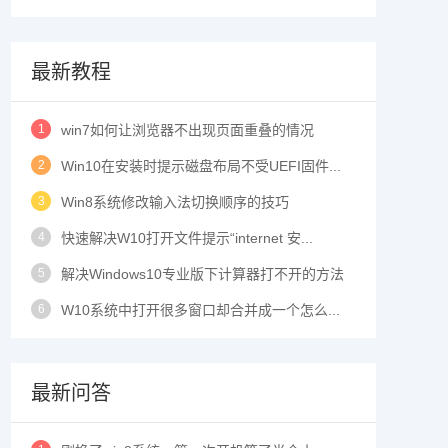
最新教程
1
win7如何让浏览器不出现页面重叠的情况
2
Win10在安装时提示磁盘布局不受UEFI固件...
3
Win8系统修改输入法切换顺序的技巧
4
快速解决W10打开文件提示“internet 安...
5
解决Windows10专业版下计算器打不开的方法
6
W10系统中打开很多窗口却合并成一个怎么...
最新问答