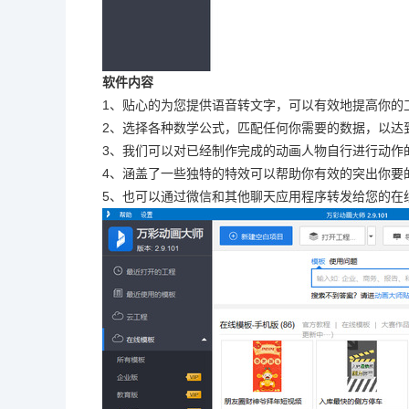
软件内容
1、贴心的为您提供语音转文字，可以有效地提高你的
2、选择各种数学公式，匹配任何你需要的数据，以达
3、我们可以对已经制作完成的动画人物自行进行动作
4、涵盖了一些独特的特效可以帮助你有效的突出你要
5、也可以通过微信和其他聊天应用程序转发给您的在