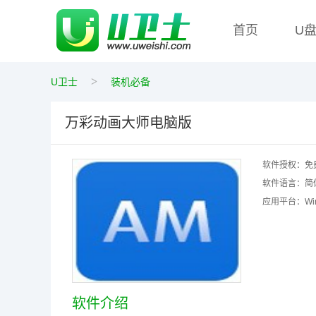
首页
U
>
U卫士
装机必备
万彩动画大师电脑版
软件授权：
免
软件语言：
简
应用平台：
W
软件介绍