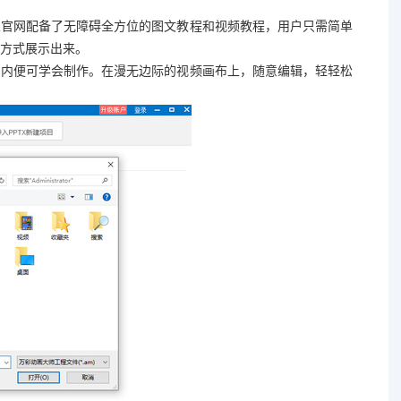
且官网配备了无障碍全方位的图文教程和视频教程，用户只需简单
方式展示出来。
间内便可学会制作。在漫无边际的视频画布上，随意编辑，轻轻松