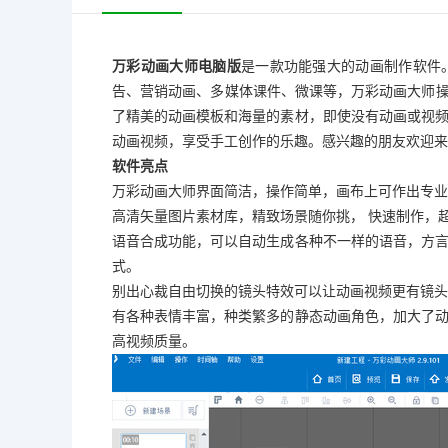
万彩动画大师电脑版
是一款功能强大的动画制作软件
告、营销动画、多媒体课件、微课等，万彩动画大师操作比A
了精美的动画模板和海量的素材，即使没有动画或视
动画视频，享受手工创作的乐趣。感兴趣的朋友欢迎来
软件亮点
万彩动画大师界面简洁，操作简单，画布上可作出专业
高清矢量图片素材库，精致场景随你挑， 快速制作，
语音合成功能，可以自动生成各种不一样的语音，方
式。
别出心裁自由切换的镜头特效可以让动画视频更有镜
有各种表情丰富，种类繁多的静态动画角色，加大了
高视频质量。