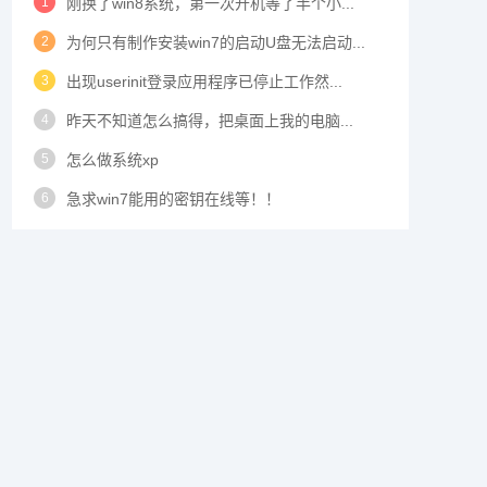
1
刚换了win8系统，第一次开机等了半个小...
2
为何只有制作安装win7的启动U盘无法启动...
3
出现userinit登录应用程序已停止工作然...
4
昨天不知道怎么搞得，把桌面上我的电脑...
5
怎么做系统xp
6
急求win7能用的密钥在线等！！