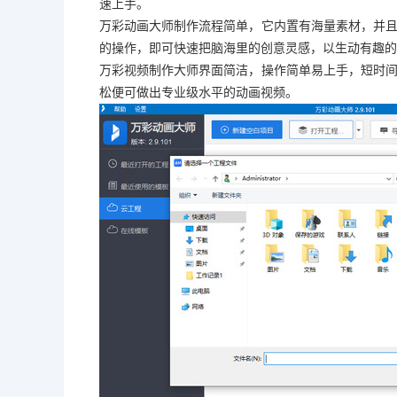
速上手。
万彩动画大师制作流程简单，它内置有海量素材，并
的操作，即可快速把脑海里的创意灵感，以生动有趣的
万彩视频制作大师界面简洁，操作简单易上手，短时
松便可做出专业级水平的动画视频。