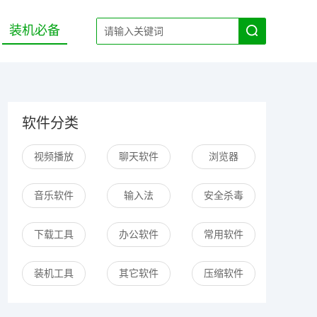
装机必备
软件分类
视频播放
聊天软件
浏览器
音乐软件
输入法
安全杀毒
下载工具
办公软件
常用软件
装机工具
其它软件
压缩软件