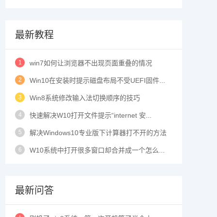
最新教程
1
win7如何让浏览器不出现页面重叠的情况
2
Win10在安装时提示磁盘布局不受UEFI固件...
3
Win8系统修改输入法切换顺序的技巧
4
快速解决W10打开文件提示“internet 安...
5
解决Windows10专业版下计算器打不开的方法
6
W10系统中打开很多窗口却合并成一个怎么...
最新问答