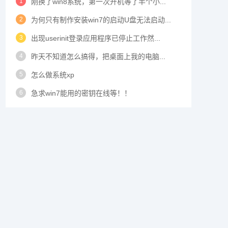
1
刚换了win8系统，第一次开机等了半个小...
2
为何只有制作安装win7的启动U盘无法启动...
3
出现userinit登录应用程序已停止工作然...
4
昨天不知道怎么搞得，把桌面上我的电脑...
5
怎么做系统xp
6
急求win7能用的密钥在线等！！