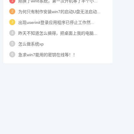
1
刚换了win8系统，第一次开机等了半个小...
2
为何只有制作安装win7的启动U盘无法启动...
3
出现userinit登录应用程序已停止工作然...
4
昨天不知道怎么搞得，把桌面上我的电脑...
5
怎么做系统xp
6
急求win7能用的密钥在线等！！