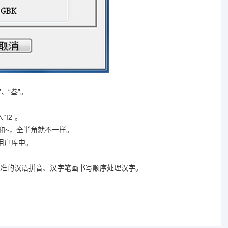
、“叁”。
I2”。
~和~，全半角就不一样。
用户库中。
准的汉语拼音、汉字笔画书写顺序处理汉字。