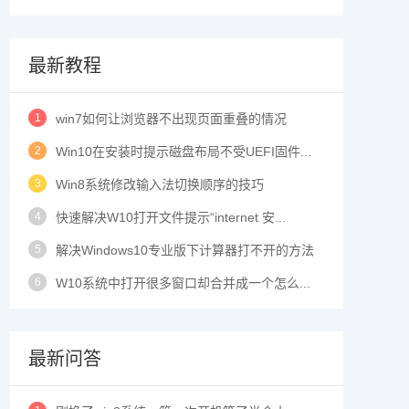
最新教程
1
win7如何让浏览器不出现页面重叠的情况
2
Win10在安装时提示磁盘布局不受UEFI固件...
3
Win8系统修改输入法切换顺序的技巧
4
快速解决W10打开文件提示“internet 安...
5
解决Windows10专业版下计算器打不开的方法
6
W10系统中打开很多窗口却合并成一个怎么...
最新问答