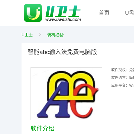
首页
U
>
U卫士
装机必备
智能abc输入法免费电脑版
软件授权：
免
软件语言：
简
应用平台：
W
软件介绍