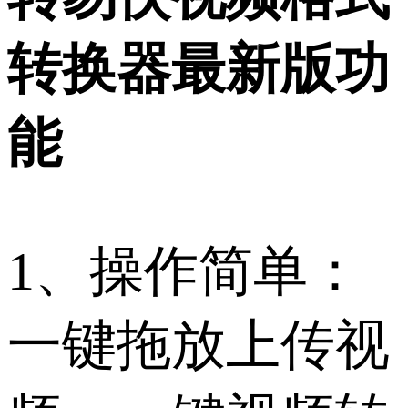
转换器最新版功
能
1、操作简单：
一键拖放上传视