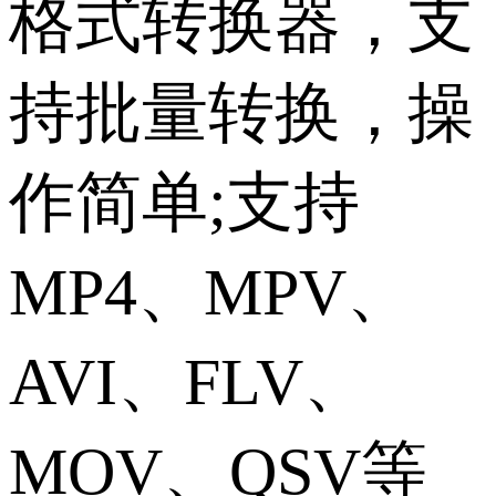
格式转换器，支
持批量转换，操
作简单;支持
MP4、MPV、
AVI、FLV、
MOV、QSV等