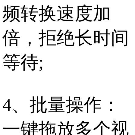
频转换速度加
倍，拒绝长时间
等待;
4、批量操作：
一键拖放多个视