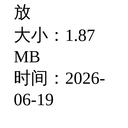
放
大小：1.87
MB
时间：2026-
06-19