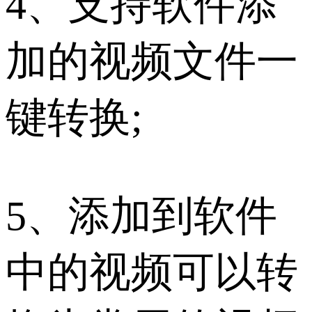
4、支持软件添
加的视频文件一
键转换;
5、添加到软件
中的视频可以转