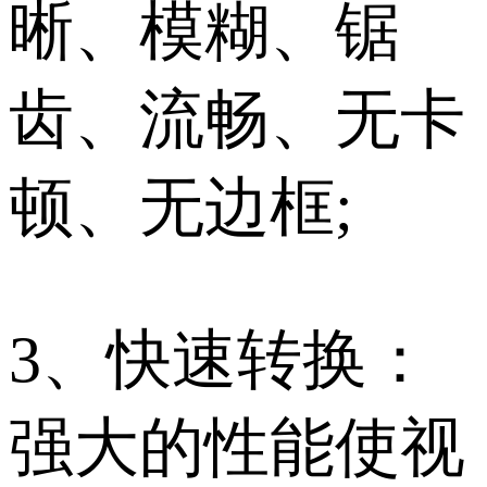
晰、模糊、锯
齿、流畅、无卡
顿、无边框;
3、快速转换：
强大的性能使视