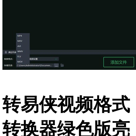
转易侠视频格式
转换器绿色版亮