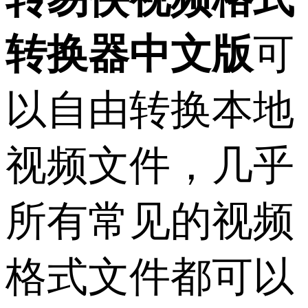
转换器中文版
可
以自由转换本地
视频文件，几乎
所有常见的视频
格式文件都可以