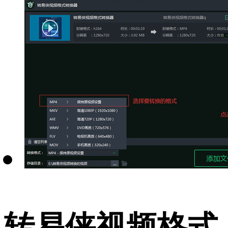
转易侠视频格式