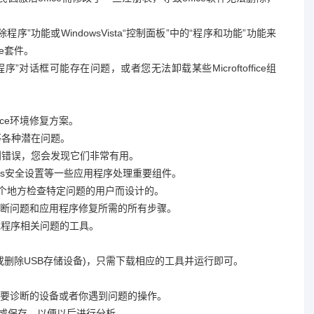
程序”功能或WindowsVista“控制面板”中的“程序和功能”功能来
ice套件。
除程序”对话框可能存在问题，或者您无法卸载某些Microftoffice组
。
office环境修复方案。
等各种潜在问题。
时遇到错误，您会发现它们非常有用。
indows安全设置等一些应用程序处理重要组件。
多个地方检查特定问题的用户而设计的。
断问题和应用程序修复所需的所有步骤。
s设置或程序相关问题的工具。
件或删除USB存储设备)，只需下载相应的工具并运行即可。
要诊断的设备或者你遇到问题的操作。
印或保存，以便以后进行分析。