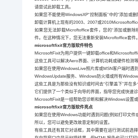
请尝试此卸载工具。
如果您不能使用WindowsXP“控制面板”中的“添加或删除
卸载计算机上现有的2003、2007或2010Microsoftoff
如果您无法卸载Microftoffice套件，您的“添加或删
件。在这种情况下，您无法重新安装Microftoffice套件
microsoftfixit官方版软件特色
MicrosoftFixit为用户提供一键卸载office和Microsoft
这些工具可以解决Aero界面、计算机功耗或硬件检测
如果您在使用WindowsLive照片库或MSN客户端
WindowsUpdate服务、Windows防火墙或所有W
这些工具是为那些没有知识或时间去“引擎盖下”并在
它们提供了一个类似于向导的界面，指导您完成快速诊
MicrosoftFixit是一组帮助您诊断和解决Window
microsoftfixit官方版软件亮点
如果您在使用Windows功能时遇到问题(例如打印文
所以，您可以避免更改故意定制的设置。
有些工具还有其它对话框，其中需要在运行测试前选择
在向导窗口中显示扫描结果，但HTML报告也可以打