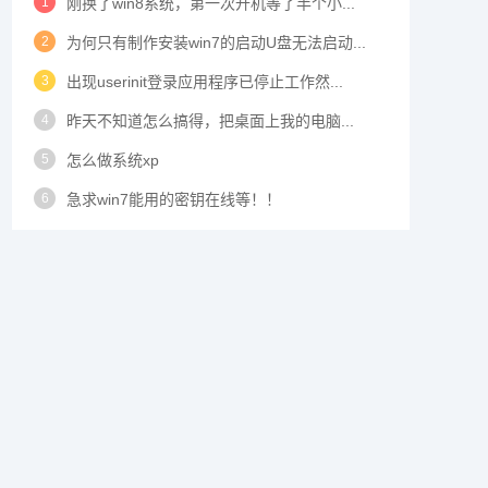
1
刚换了win8系统，第一次开机等了半个小...
2
为何只有制作安装win7的启动U盘无法启动...
3
出现userinit登录应用程序已停止工作然...
4
昨天不知道怎么搞得，把桌面上我的电脑...
5
怎么做系统xp
6
急求win7能用的密钥在线等！！