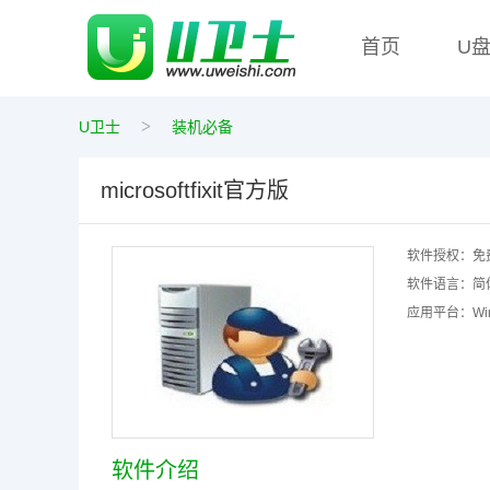
首页
U
>
U卫士
装机必备
microsoftfixit官方版
软件授权：
免
软件语言：
简
应用平台：
W
软件介绍