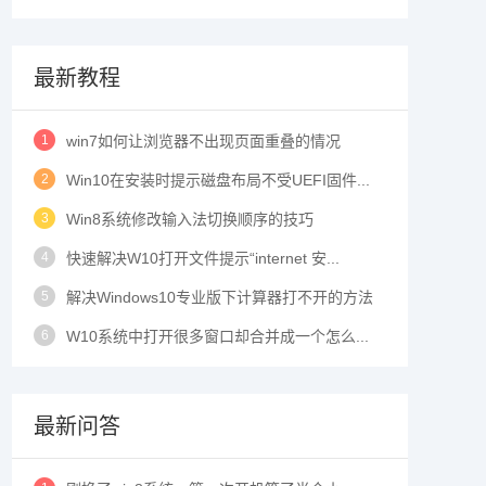
最新教程
1
win7如何让浏览器不出现页面重叠的情况
2
Win10在安装时提示磁盘布局不受UEFI固件...
3
Win8系统修改输入法切换顺序的技巧
4
快速解决W10打开文件提示“internet 安...
5
解决Windows10专业版下计算器打不开的方法
6
W10系统中打开很多窗口却合并成一个怎么...
最新问答