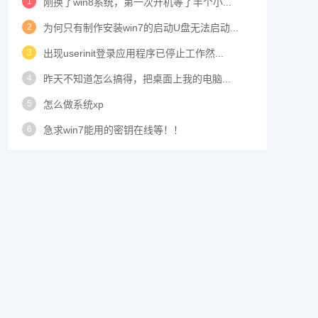
1
刚换了win8系统，第一次开机等了半个小...
2
为何只有制作安装win7的启动U盘无法启动...
3
出现userinit登录应用程序已停止工作然...
4
昨天不知道怎么搞得，把桌面上我的电脑...
5
怎么做系统xp
6
急求win7能用的密钥在线等！！