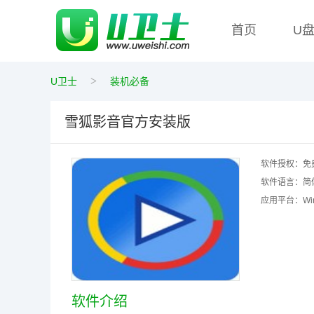
首页
U
>
U卫士
装机必备
雪狐影音官方安装版
软件授权：
免
软件语言：
简
应用平台：
W
软件介绍