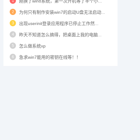
1
刚换了win8系统，第一次开机等了半个小...
2
为何只有制作安装win7的启动U盘无法启动...
3
出现userinit登录应用程序已停止工作然...
4
昨天不知道怎么搞得，把桌面上我的电脑...
5
怎么做系统xp
6
急求win7能用的密钥在线等！！