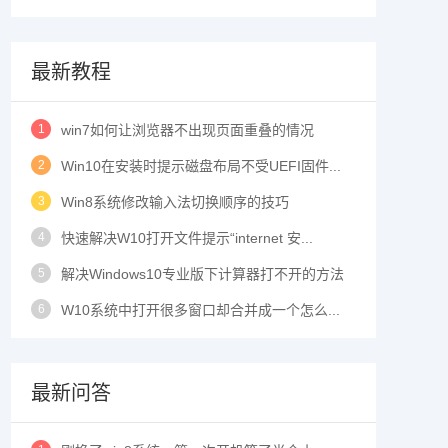
最新教程
1
win7如何让浏览器不出现页面重叠的情况
2
Win10在安装时提示磁盘布局不受UEFI固件...
3
Win8系统修改输入法切换顺序的技巧
4
快速解决W10打开文件提示“internet 安...
5
解决Windows10专业版下计算器打不开的方法
6
W10系统中打开很多窗口却合并成一个怎么...
最新问答