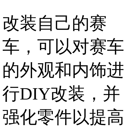
改装自己的赛
车，可以对赛车
的外观和内饰进
行DIY改装，并
强化零件以提高