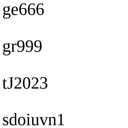
ge666
gr999
tJ2023
sdoiuvn1