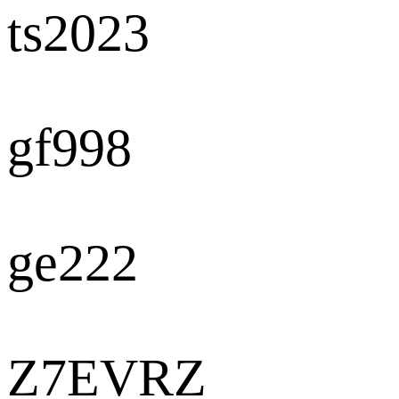
ts2023
gf998
ge222
Z7EVRZ