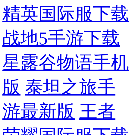
精英国际服下载
战地5手游下载
星露谷物语手机
版
泰坦之旅手
游最新版
王者