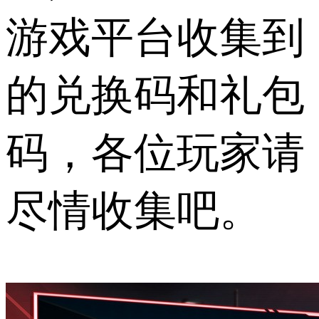
游戏平台收集到
的兑换码和礼包
码，各位玩家请
尽情收集吧。