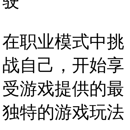
驶
在职业模式中挑
战自己，开始享
受游戏提供的最
独特的游戏玩法