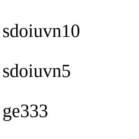
sdoiuvn10
sdoiuvn5
ge333