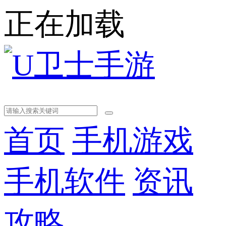
正在加载
首页
手机游戏
手机软件
资讯
攻略