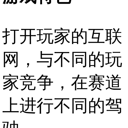
打开玩家的互联
网，与不同的玩
家竞争，在赛道
上进行不同的驾