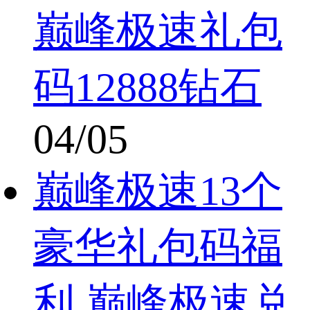
巅峰极速礼包
码12888钻石
04/05
巅峰极速13个
豪华礼包码福
利 巅峰极速兑