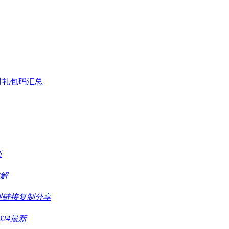
对礼包码汇总
新
解
型链接复制分享
24最新