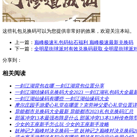
这些礼包兑换码可以为您提供非常好的效果，欢迎关注本站。
上一篇：
巅峰极速礼包码钻石福利 巅峰极速最新兑换码
下一篇：
全明星街球派对有效兑换码获取 全明星街球派
分享到：
相关阅读
一剑江湖背包在哪 一剑江湖背包位置分享
一剑江湖结缘码兑换码大全2023 一剑江湖礼包码大全最
一剑江湖仙缘码有哪些 一剑江湖仙缘码大全
摩尔庄园手游爱心礼堂在哪里？克劳神父爱心礼堂位置详
异能都市兑换码大全最新 异能都市2023礼包兑换码汇总
部落冲突13本最强布阵是什么 部落冲突13本13种传奇阵
少女的王座新手怎么玩 少女的王座新手攻略
妖神记之巅峰对决兑换码一览 妖神记之巅峰对决兑换码20