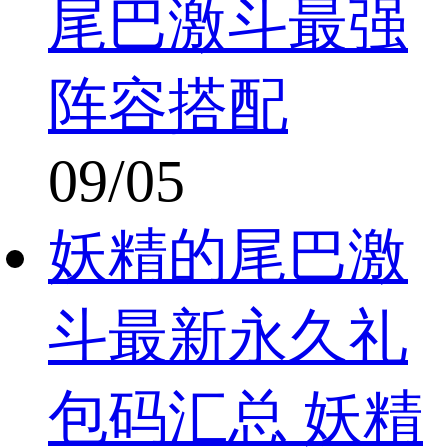
尾巴激斗最强
阵容搭配
09/05
妖精的尾巴激
斗最新永久礼
包码汇总 妖精