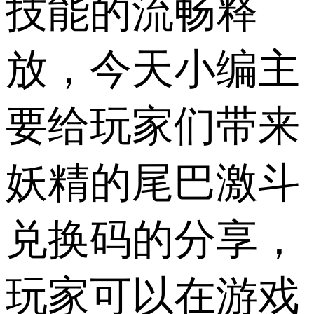
技能的流畅释
放，今天小编主
要给玩家们带来
妖精的尾巴激斗
兑换码的分享，
玩家可以在游戏