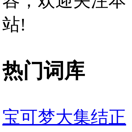
容，欢迎关注本
站!
热门词库
宝可梦大集结正