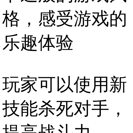
格，感受游戏的
乐趣体验
玩家可以使用新
技能杀死对手，
提高战斗力