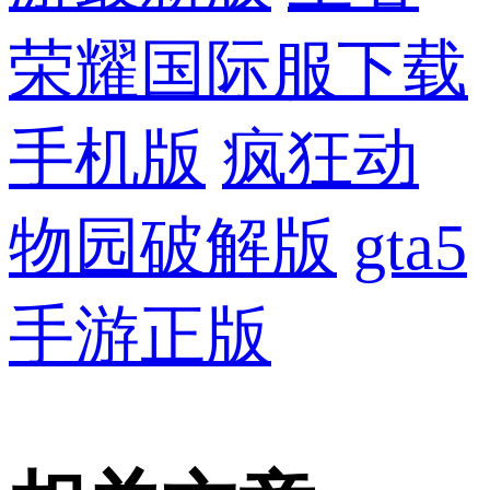
荣耀国际服下载
手机版
疯狂动
物园破解版
gta5
手游正版