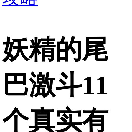
妖精的尾
巴激斗11
个真实有