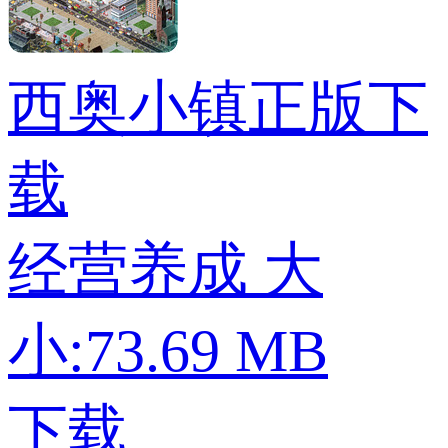
西奥小镇正版下
载
经营养成
大
小:73.69 MB
下载