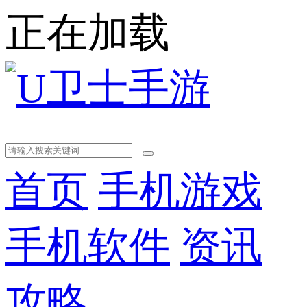
正在加载
首页
手机游戏
手机软件
资讯
攻略