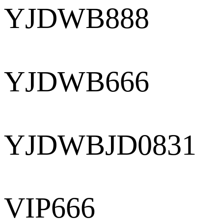
YJDWB888
YJDWB666
YJDWBJD0831
VIP666