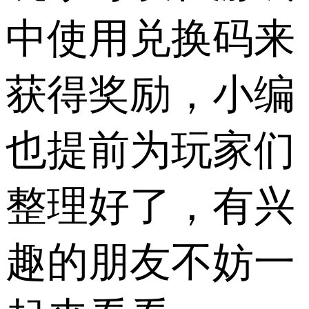
中使用兑换码来
获得奖励，小编
也提前为玩家们
整理好了，有兴
趣的朋友不妨一