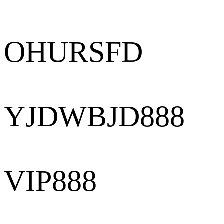
OHURSFD
YJDWBJD888
VIP888