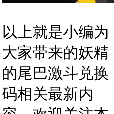
以上就是小编为
大家带来的妖精
的尾巴激斗兑换
码相关最新内