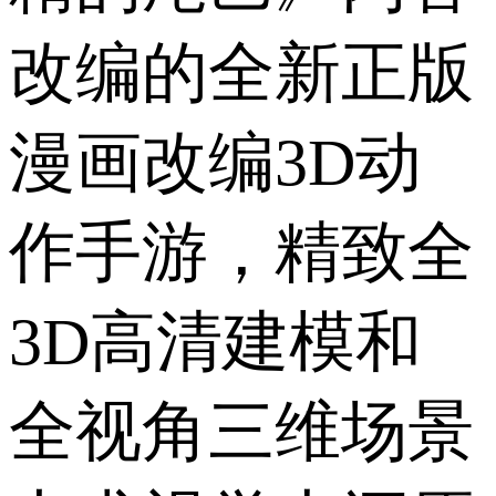
改编的全新正版
漫画改编3D动
作手游，精致全
3D高清建模和
全视角三维场景