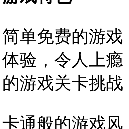
简单免费的游戏
体验，令人上瘾
的游戏关卡挑战
卡通般的游戏风