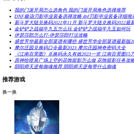
我的门派开局怎么选角色 我的门派开局角色选择推荐
DNF极诣刃影毕业装备选择攻略 dnf刃影毕业装备详细推
新斗罗大陆兑换码2022年11月 新斗罗大陆兑换码2022
金铲铲之战福牛九五怎么玩 金铲铲之战福牛九五如何玩
伊瑟莎郎怎么打-伊瑟莎郎打法攻略
盛世芳华最新全部菜谱有哪些 盛世芳华全部菜谱最新版20
摩尔庄园兑换码口令最新2023 摩尔庄园神奇密码大全
《江南百景图》兑换码永久有效2023一览 江南百景图1
原神给喷泉广场上空的花饰留影怎么做 花饰留影任务攻
阴阳师天逆每御魂推荐 阴阳师天逆每带什么御魂
推荐游戏
换一换