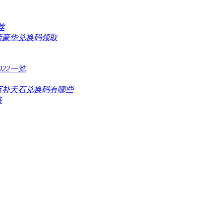
荐
最新豪华兑换码领取
22一览
5万补天石兑换码有哪些
略