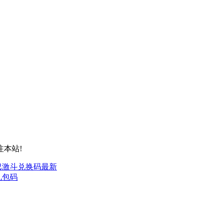
本站!
巴激斗兑换码最新
礼包码