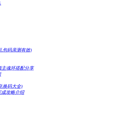
集
礼包码亲测有效)
领主魂环搭配分享
新
兑换码大全)
完成攻略介绍