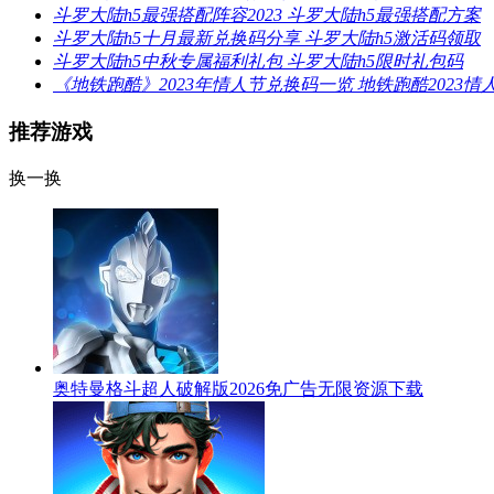
斗罗大陆h5最强搭配阵容2023 斗罗大陆h5最强搭配方案
斗罗大陆h5十月最新兑换码分享 斗罗大陆h5激活码领取
斗罗大陆h5中秋专属福利礼包 斗罗大陆h5限时礼包码
《地铁跑酷》2023年情人节兑换码一览 地铁跑酷2023
推荐游戏
换一换
奥特曼格斗超人破解版2026免广告无限资源下载