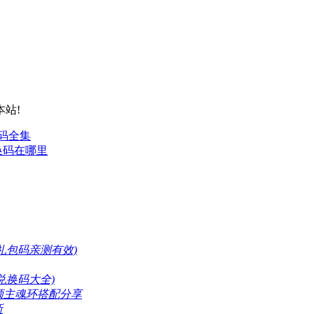
站!
码全集
换码在哪里
礼包码亲测有效)
兑换码大全)
领主魂环搭配分享
新