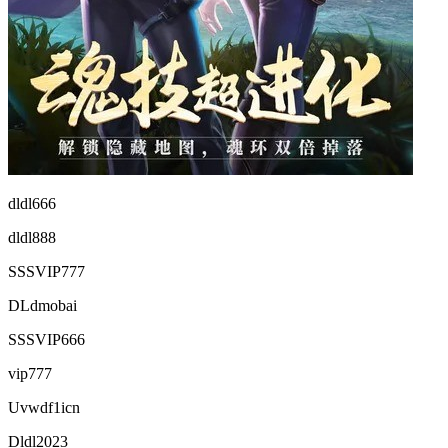
dldl666
dldl888
SSSVIP777
DLdmobai
SSSVIP666
vip777
Uvwdf1icn
Dldl2023