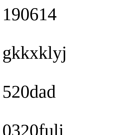
190614
gkkxklyj
520dad
0320fuli