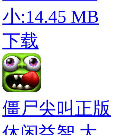
小:14.45 MB
下载
僵尸尖叫正版
休闲益智
大