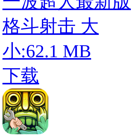
一波超人最新版
格斗射击
大
小:62.1 MB
下载