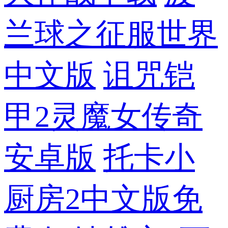
兰球之征服世界
中文版
诅咒铠
甲2灵魔女传奇
安卓版
托卡小
厨房2中文版免