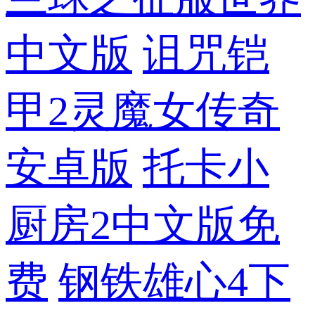
中文版
诅咒铠
甲2灵魔女传奇
安卓版
托卡小
厨房2中文版免
费
钢铁雄心4下