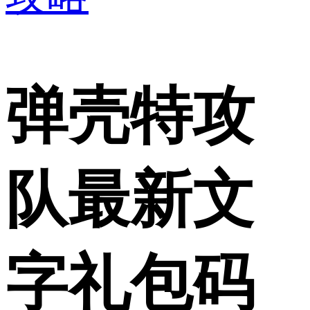
弹壳特攻
队最新文
字礼包码