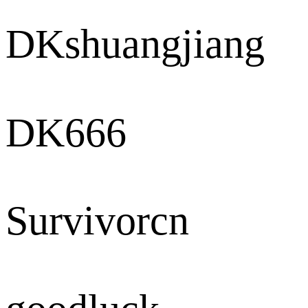
DKshuangjiang
DK666
Survivorcn