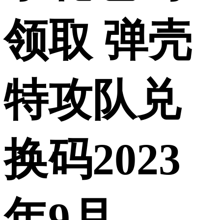
领取 弹壳
特攻队兑
换码2023
年9月