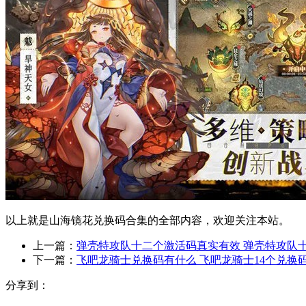
以上就是山海镜花兑换码合集的全部内容，欢迎关注本站。
上一篇：
弹壳特攻队十二个激活码真实有效 弹壳特攻队
下一篇：
飞吧龙骑士兑换码有什么 飞吧龙骑士14个兑换
分享到：