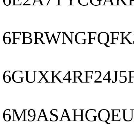
6FBRWNGFQFK
6GUXK4RF24J5
6M9ASAHGQEU