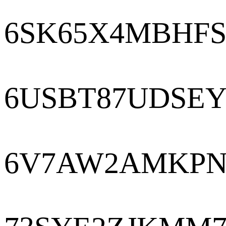
6SK65X4MBHFS
6USBT87UDSEY
6V7AW2AMKPN