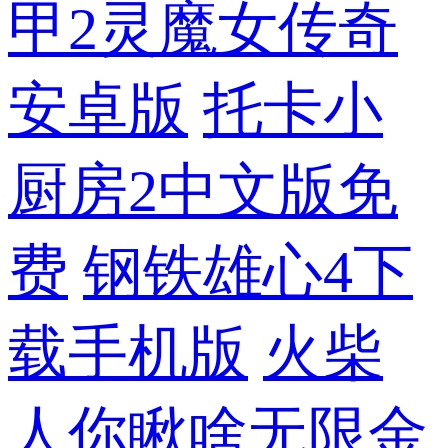
甲2灵魔女传奇
安卓版
托卡小
厨房2中文版免
费
钢铁雄心4下
载手机版
火柴
人你瞅啥无限金