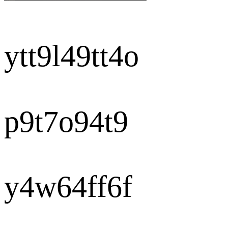
ytt9l49tt4o
p9t7o94t9
y4w64ff6f