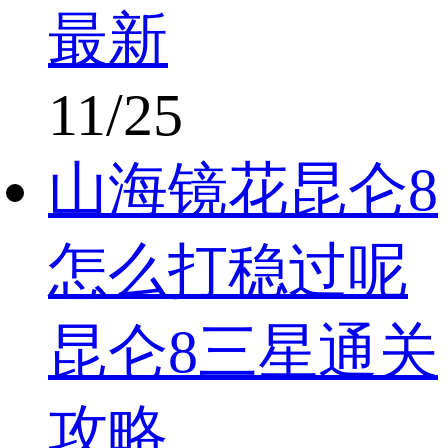
最新
11/25
山海镜花昆仑8
怎么打稳过呢
昆仑8三星通关
攻略