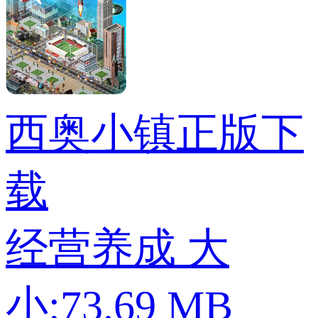
西奥小镇正版下
载
经营养成
大
小:73.69 MB