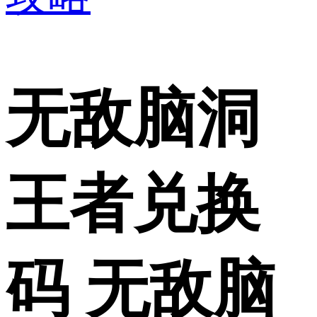
无敌脑洞
王者兑换
码 无敌脑