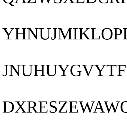
YHNUJMIKLOP
JNUHUYGVYTF
DXRESZEWAW