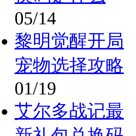
05/14
黎明觉醒开局
宠物选择攻略
01/19
艾尔多战记最
新礼包兑换码