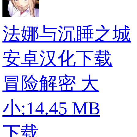
法娜与沉睡之城
安卓汉化下载
冒险解密
大
小:14.45 MB
下载