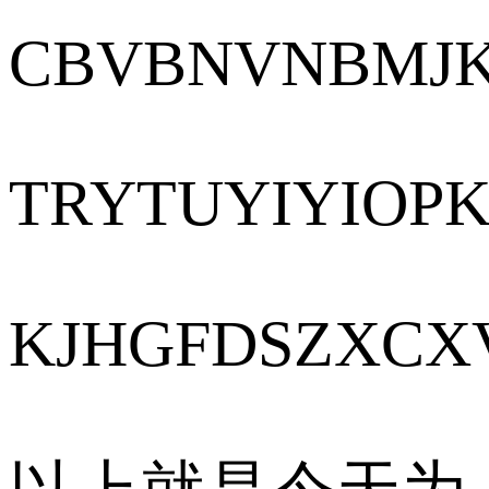
CBVBNVNBMJ
TRYTUYIYIOP
KJHGFDSZXC