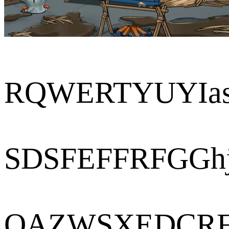
RQWERTYUYIas
SDSFEFFRFGGhj
QAZWSXEDCR