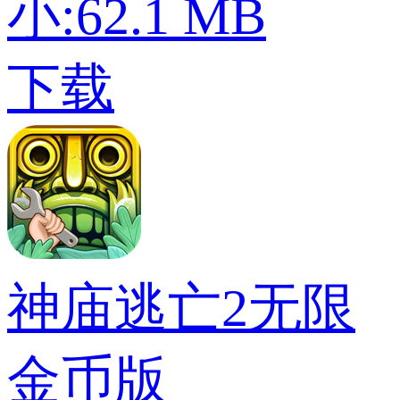
小:62.1 MB
下载
神庙逃亡2无限
金币版