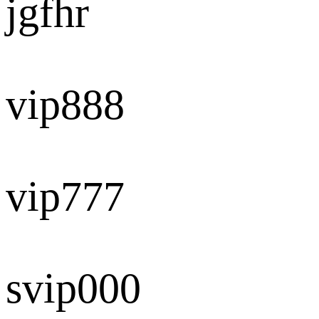
jgfhr
vip888
vip777
svip000