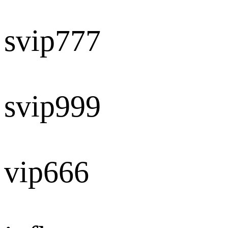
svip777
svip999
vip666