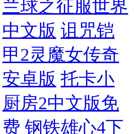
兰球之征服世界
中文版
诅咒铠
甲2灵魔女传奇
安卓版
托卡小
厨房2中文版免
费
钢铁雄心4下