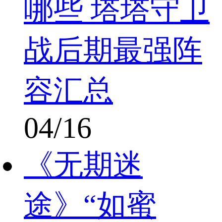
哪些 塔塔守卫
战后期最强阵
容汇总
04/16
《无期迷
途》“如蜜