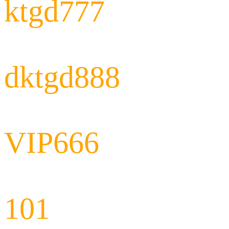
ktgd777
dktgd888
VIP666
101