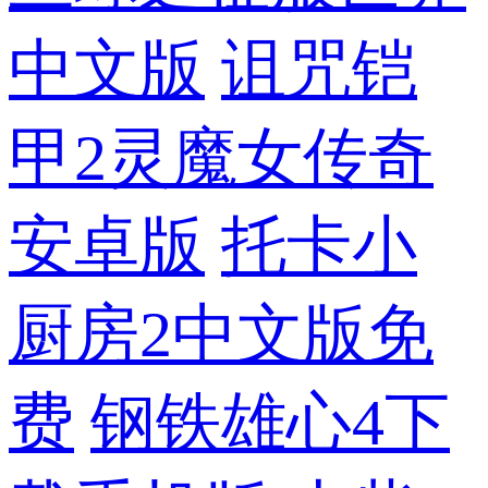
中文版
诅咒铠
甲2灵魔女传奇
安卓版
托卡小
厨房2中文版免
费
钢铁雄心4下