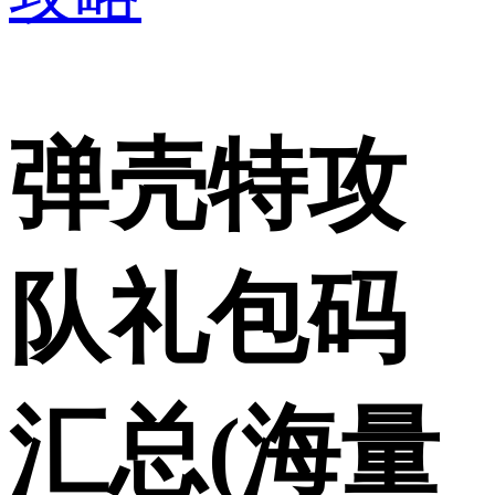
弹壳特攻
队礼包码
汇总(海量