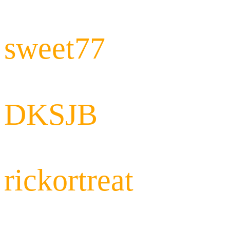
sweet77
DKSJB
rickortreat