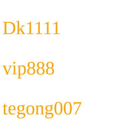
Dk1111
vip888
tegong007