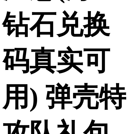
钻石兑换
码真实可
用) 弹壳特
攻队礼包