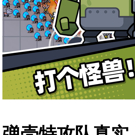
弹壳特攻队真实