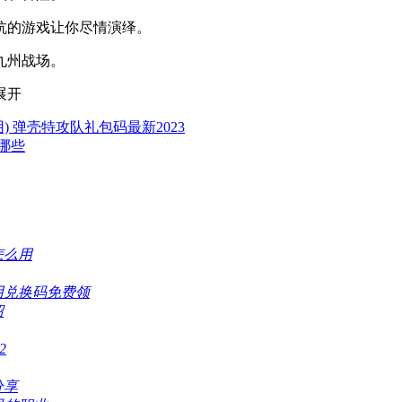
抗的游戏让你尽情演绎。
九州战场。
展开
 弹壳特攻队礼包码最新2023
哪些
怎么用
用兑换码免费领
绍
2
分享