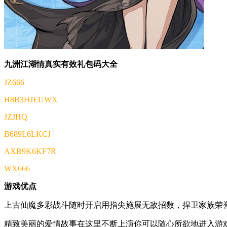
九洲江湖情真实有效礼包码大全
JZ666
H8B3HJEUWX
JZJHQ
B689L6LKCJ
AXB9K6KF7R
WX666
游戏优点
上古仙魔多彩战斗随时开启用指尖施展无敌招数，捍卫家族荣
精致美丽的爱情故事在这里不断上演你可以随心所欲地进入游