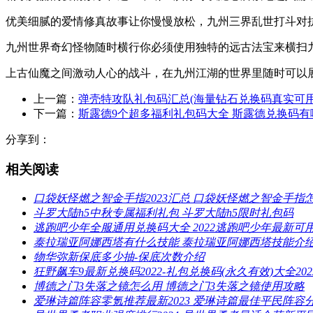
优美细腻的爱情修真故事让你慢慢放松，九州三界乱世打斗对
九州世界奇幻怪物随时横行你必须使用独特的远古法宝来横扫
上古仙魔之间激动人心的战斗，在九州江湖的世界里随时可以
上一篇：
弹壳特攻队礼包码汇总(海量钻石兑换码真实可用)
下一篇：
斯露德9个超多福利礼包码大全 斯露德兑换码有
分享到：
相关阅读
口袋妖怪燃之智金手指2023汇总 口袋妖怪燃之智金手指
斗罗大陆h5中秋专属福利礼包 斗罗大陆h5限时礼包码
逃跑吧少年全服通用兑换码大全 2022逃跑吧少年最新可
泰拉瑞亚阿娜西塔有什么技能 泰拉瑞亚阿娜西塔技能介
物华弥新保底多少抽-保底次数介绍
狂野飙车9最新兑换码2022-礼包兑换码(永久有效)大全202
博德之门3失落之镜怎么用 博德之门3失落之镜使用攻略
爱琳诗篇阵容零氪推荐最新2023 爱琳诗篇最佳平民阵容