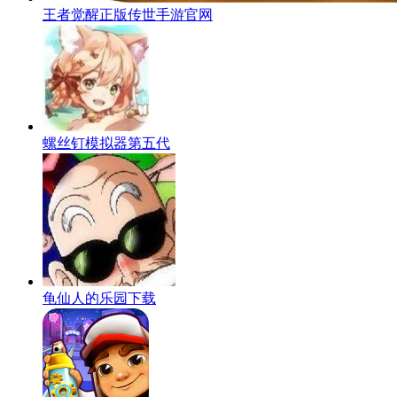
王者觉醒正版传世手游官网
螺丝钉模拟器第五代
龟仙人的乐园下载