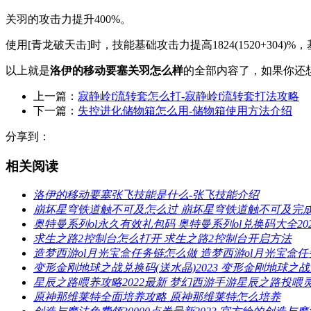
关羽的攻击力提升400%。
使用[青龙破天击]时，技能基础攻击力提高1824(1520+304
以上就是
洛伊的移动要塞关羽怎么样
的全部内容了，如果你还
上一篇：
寂静岭f流转套怎么打-寂静岭f流转套打法攻略
下一篇：
失控进化储物箱怎么用-储物箱使用方法介绍
分享到：
相关阅读
洛伊的移动要塞张飞技能是什么-张飞技能介绍
崩坏星穹铁道触不可及怎么过 崩坏星穹铁道触不可及完
奥特曼系列ol永久有效礼包码 奥特曼系列ol兑换码大全202
求生之路2控制台怎么打开 求生之路2控制台开启方法
造梦西游ol月光宝盒任务链怎么做 造梦西游ol月光宝盒
变形金刚地球之战兑换码(送水晶)2023 变形金刚地球之战
星辰之路喂养攻略2022最新 梦幻西游手游星辰之路投喂
原神那维莱特全面培养攻略 原神那维莱特怎么培养