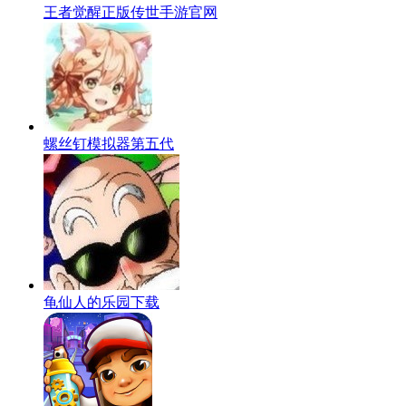
王者觉醒正版传世手游官网
螺丝钉模拟器第五代
龟仙人的乐园下载