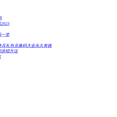
码
023
码一览
袋奇兵礼包兑换码大全永久有效
能连招方法
取