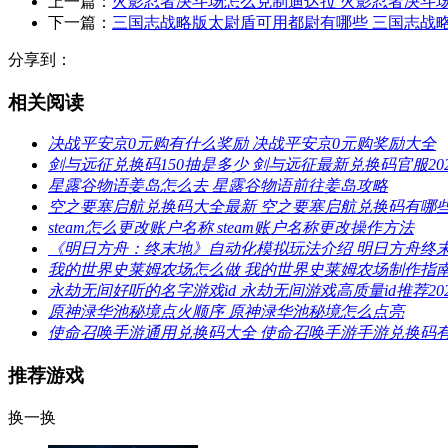
上一篇：
火影忍者决斗场怎么克制迪达拉 火影忍者决斗
下一篇：
三国志战略版太尉盾可用都尉有哪些 三国志战
分享到：
相关阅读
决战平安京0元购有什么奖励 决战平安京0元购奖励大全
剑与远征兑换码150抽是多少 剑与远征最新兑换码官服202
星露谷物语姜岛怎么去 星露谷物语前往姜岛攻略
空之要塞启航兑换码大全最新 空之要塞启航兑换码有哪
steam怎么更改账户名称 steam账户名称更改操作方法
《明日方舟：终末地》自动化模拟玩法介绍 明日方舟终
我的世界史莱姆农场怎么做 我的世界史莱姆农场制作指
永劫无间好听的名字游戏id 永劫无间游戏高质量id推荐202
原神渌华池秘境点火顺序 原神渌华池秘境怎么点亮
使命召唤手游通用兑换码大全 使命召唤手游手游兑换码
推荐游戏
换一换