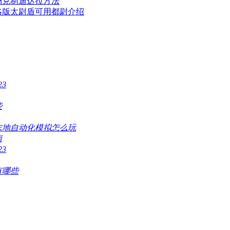
场克制迪达拉方法
略版太尉盾可用都尉介绍
3
些
末地自动化模拟怎么玩
南
3
有哪些