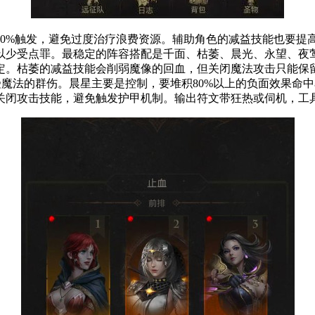
90%触发，避免过度治疗浪费资源。辅助角色的减益技能也要提
以少受点罪。最稳定的阵容搭配是千面、枯萎、晨光、永望、夜
定。枯萎的减益技能会削弱魔像的回血，但关闭魔法攻击只能保
承受魔法的群伤。晨星主要是控制，要堆积80%以上的负面效果
关闭攻击技能，避免触发护甲机制。输出符文带狂热或伺机，工