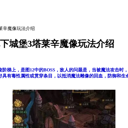
塔莱辛魔像玩法介绍
地下城堡3塔莱辛魔像玩法介绍
旋阶梯上，是图12中的BOSS，敌人的问题是，当被魔法攻击
好具有毒性属性或贯穿条目，以抵消魔法雕像的回血，防御和生