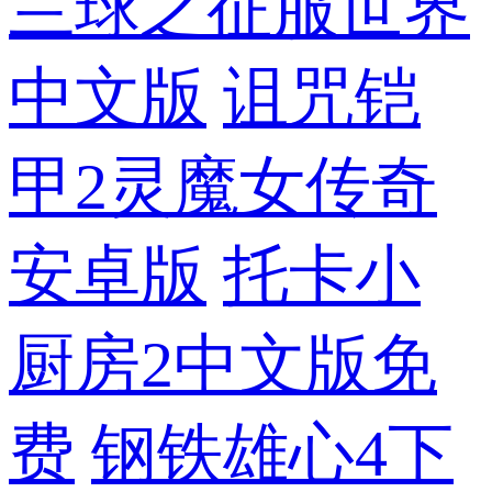
兰球之征服世界
中文版
诅咒铠
甲2灵魔女传奇
安卓版
托卡小
厨房2中文版免
费
钢铁雄心4下