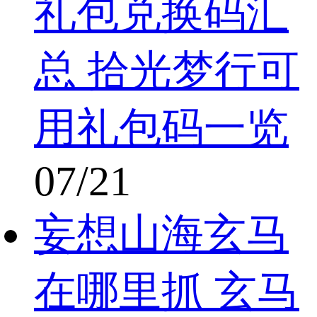
礼包兑换码汇
总 拾光梦行可
用礼包码一览
07/21
妄想山海玄马
在哪里抓 玄马