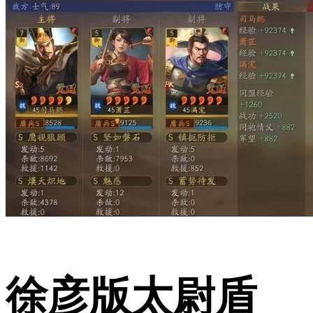
徐彦版太尉盾