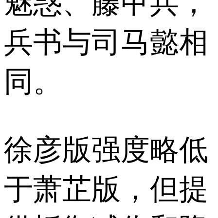
魅惑、藤甲兵，
兵书与司马懿相
同。
徐彦版强度略低
于萧芷版，但提