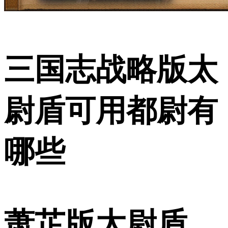
三国志战略版太
尉盾可用都尉有
哪些
萧芷版太尉盾