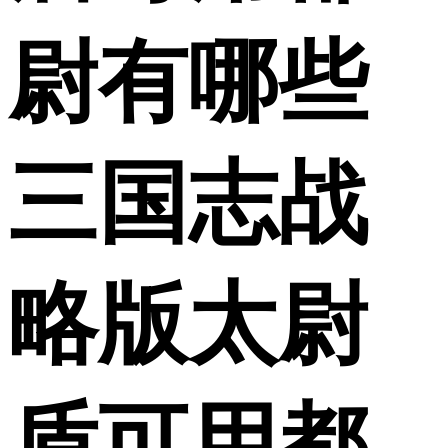
尉有哪些
三国志战
略版太尉
盾可用都