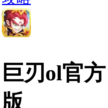
巨刃ol官方
版