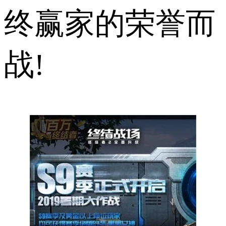
终赢家的荣誉而
战!