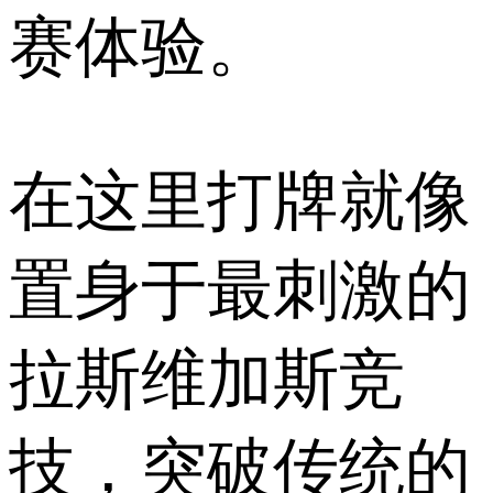
赛体验。
在这里打牌就像
置身于最刺激的
拉斯维加斯竞
技，突破传统的