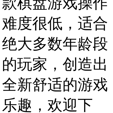
款棋盘游戏操作
难度很低，适合
绝大多数年龄段
的玩家，创造出
全新舒适的游戏
乐趣，欢迎下