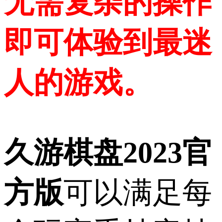
无需复杂的操作
即可体验到最迷
人的游戏。
久游棋盘2023官
方版
可以满足每