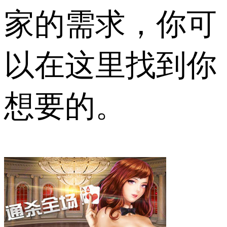
家的需求，你可
以在这里找到你
想要的。