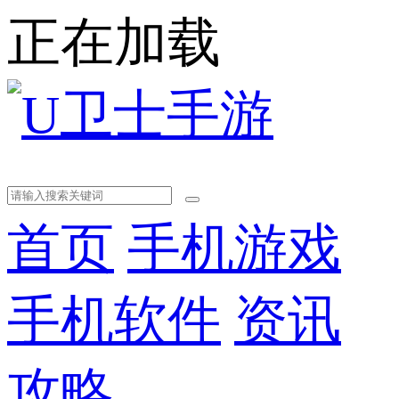
正在加载
首页
手机游戏
手机软件
资讯
攻略