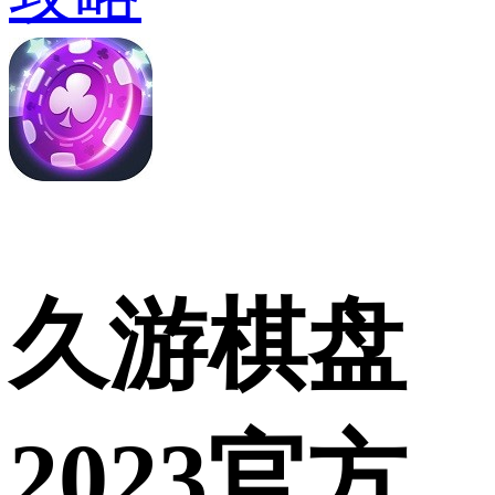
久游棋盘
2023官方