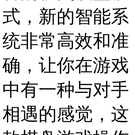
式，新的智能系
统非常高效和准
确，让你在游戏
中有一种与对手
相遇的感觉，这