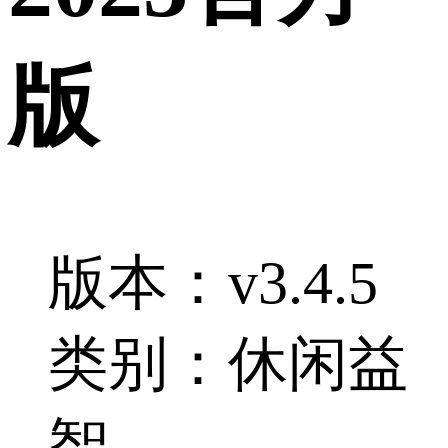
版
版本：v3.4.5
类别：休闲益
智