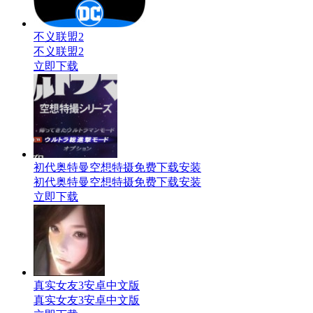
不义联盟2
不义联盟2
立即下载
初代奥特曼空想特摄免费下载安装
初代奥特曼空想特摄免费下载安装
立即下载
真实女友3安卓中文版
真实女友3安卓中文版