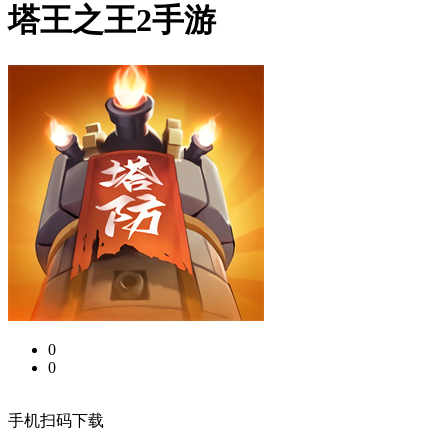
塔王之王2手游
0
0
手机扫码下载