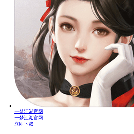
一梦江湖官网
一梦江湖官网
立即下载